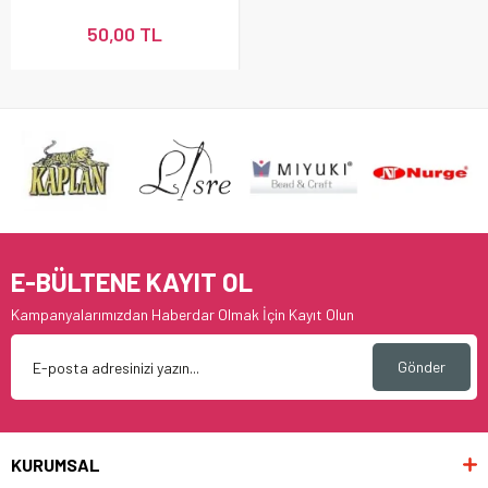
50,00 TL
E-BÜLTENE KAYIT OL
Kampanyalarımızdan Haberdar Olmak İçin Kayıt Olun
Gönder
KURUMSAL