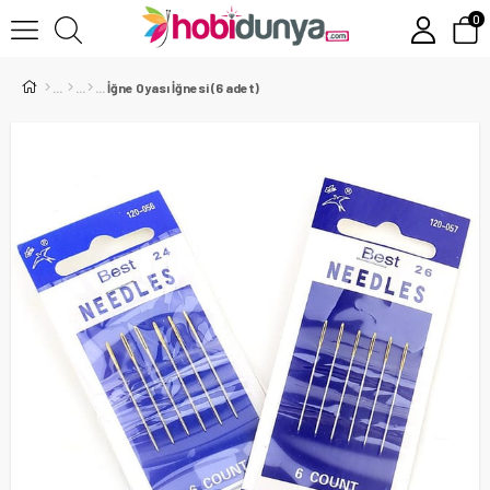
0
İğne Oyası İğnesi (6 adet)