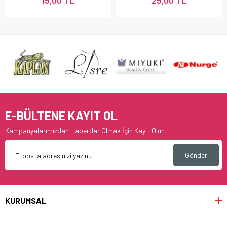
15,00 TL
25,00 TL
E-BÜLTENE KAYIT OL
Kampanyalarımızdan Haberdar Olmak İçin Kayıt Olun
Gönder
KURUMSAL