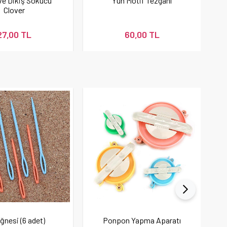
p ve Dikiş Sökücü
Yün Motif Tezgahı
Clover
27,00 TL
60,00 TL
ğnesi (6 adet)
Ponpon Yapma Aparatı