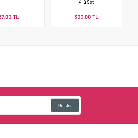
4'lü Set
27,00 TL
300,00 TL
Gönder