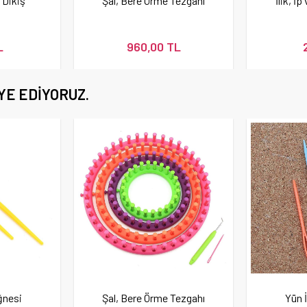
e Dikiş
Şal, Bere Örme Tezgahı
İlik, İ
L
960,00 TL
YE EDIYORUZ.
ğnesi
Şal, Bere Örme Tezgahı
Yün İ