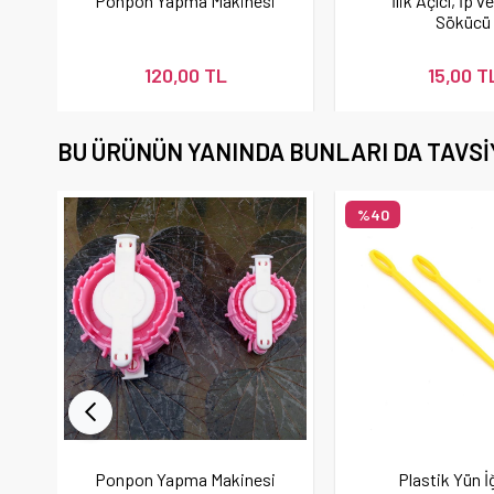
Ponpon Yapma Makinesi
İlik Açıcı, İp v
Sökücü
120,00 TL
15,00 T
BU ÜRÜNÜN YANINDA BUNLARI DA TAVSI
%40
Ponpon Yapma Makinesi
Plastik Yün İ