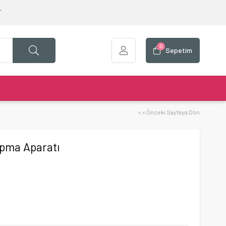
T
0
Sepetim
< < Önceki Sayfaya Dön
apma Aparatı