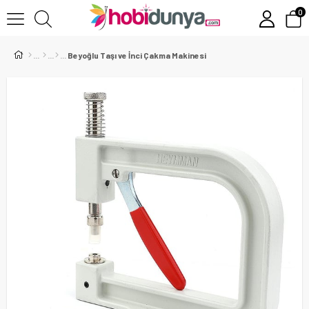
0
Beyoğlu Taşı ve İnci Çakma Makinesi