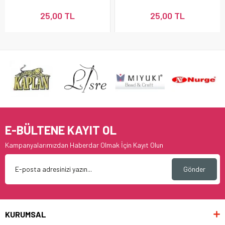
25,00 TL
25,00 TL
E-BÜLTENE KAYIT OL
Kampanyalarımızdan Haberdar Olmak İçin Kayıt Olun
Gönder
KURUMSAL