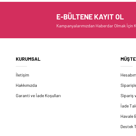
E-BÜLTENE KAYIT OL
Kampanyalarımızdan Haberdar Olmak İçin K
KURUMSAL
MÜŞTE
İletişim
Hesabı
Hakkımızda
Siparişl
Garanti ve İade Koşulları
Sipariş 
İade Tal
Havale B
Destek T