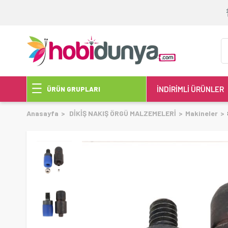
İNDİRİMLİ ÜRÜNLER
ÜRÜN GRUPLARI
Anasayfa
DİKİŞ NAKIŞ ÖRGÜ MALZEMELERİ
Makineler