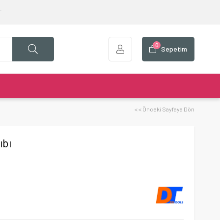
T
0
Sepetim
< < Önceki Sayfaya Dön
ıbı