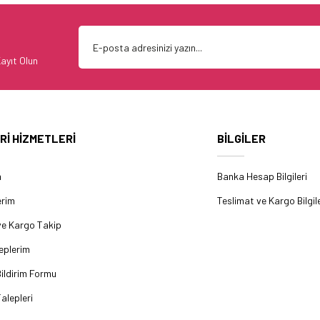
ayıt Olun
Rİ HİZMETLERİ
BİLGİLER
m
Banka Hesap Bilgileri
erim
Teslimat ve Kargo Bilgile
ve Kargo Takip
eplerim
ildirim Formu
alepleri