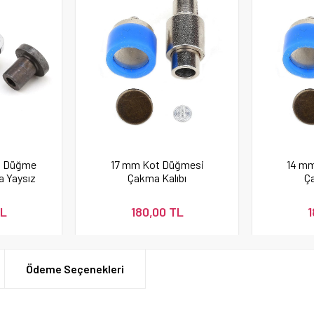
a Düğme
17 mm Kot Düğmesi
14 m
a Yaysız
Çakma Kalıbı
Ça
TL
180,00 TL
1
Ödeme Seçenekleri