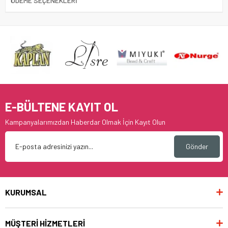
ÖDEME SEÇENEKLERI
E-BÜLTENE KAYIT OL
Kampanyalarımızdan Haberdar Olmak İçin Kayıt Olun
Gönder
KURUMSAL
MÜŞTERİ HİZMETLERİ