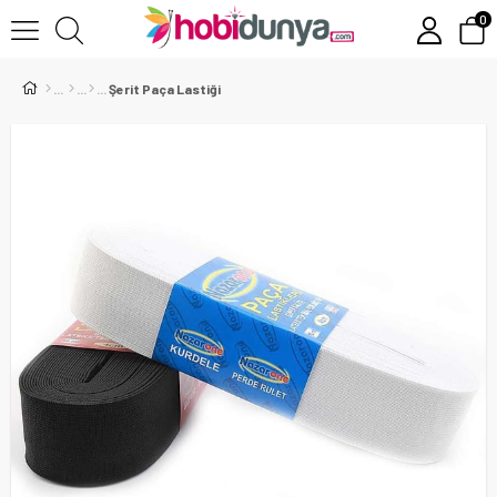
0
Şerit Paça Lastiği