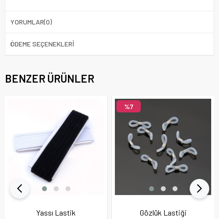
YORUMLAR
(0)
ÖDEME SEÇENEKLERI
BENZER ÜRÜNLER
%7
Yassı Lastik
Gözlük Lastiği