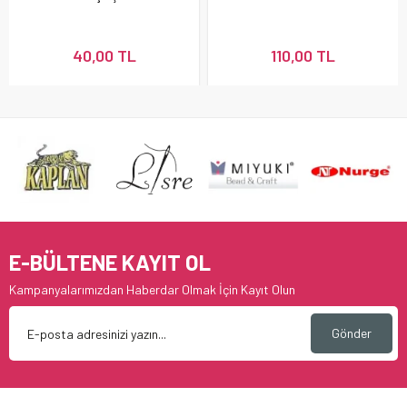
40,00 TL
110,00 TL
E-BÜLTENE KAYIT OL
Kampanyalarımızdan Haberdar Olmak İçin Kayıt Olun
Gönder