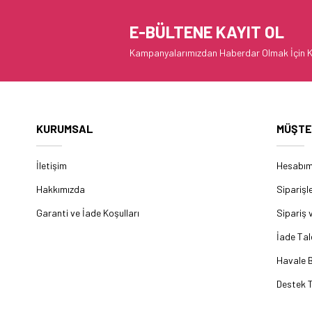
E-BÜLTENE KAYIT OL
Kampanyalarımızdan Haberdar Olmak İçin K
KURUMSAL
MÜŞTE
İletişim
Hesabı
Hakkımızda
Siparişl
Garanti ve İade Koşulları
Sipariş 
İade Tal
Havale B
Destek T