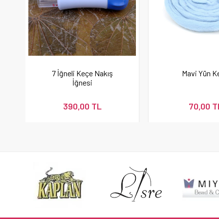
7 İğneli Keçe Nakış
Mavi Yün K
İğnesi
390,00 TL
70,00 T