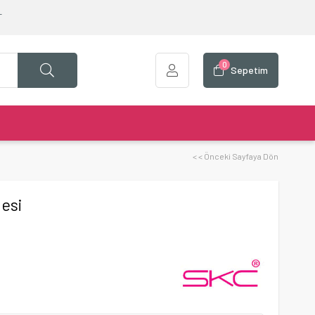
T
0
Sepetim
< < Önceki Sayfaya Dön
nesi