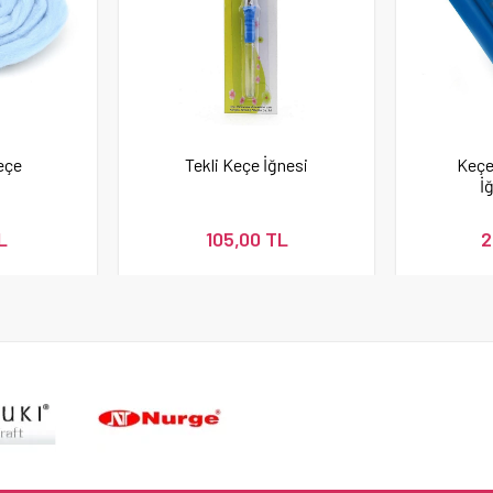
eçe
Tekli Keçe İğnesi
Keçe
İğ
L
105,00 TL
2