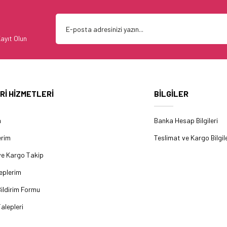
ayıt Olun
Rİ HİZMETLERİ
BİLGİLER
m
Banka Hesap Bilgileri
erim
Teslimat ve Kargo Bilgile
ve Kargo Takip
eplerim
ildirim Formu
alepleri