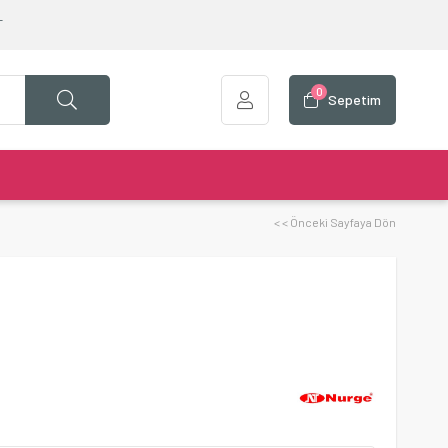
T
0
Sepetim
< < Önceki Sayfaya Dön