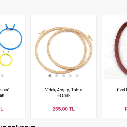
snağı,
Vidalı, Ahşap, Tahta
Oval 
nak
Kasnak
TL
265,00 TL
1