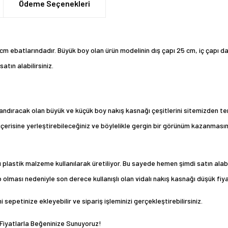
Ödeme Seçenekleri
8 cm ebatlarındadır. Büyük boy olan ürün modelinin dış çapı 25 cm, iç çapı d
atın alabilirsiniz.
azandıracak olan büyük ve küçük boy
nakış kasnağı
çeşitlerini sitemizden tem
 içerisine yerleştirebileceğiniz ve böylelikle gergin bir görünüm kazanmasın
plastik malzeme kullanılarak üretiliyor. Bu sayede hemen şimdi satın alabi
p olması nedeniyle son derece kullanışlı olan vidalı nakış kasnağı düşük fiy
sepetinize ekleyebilir ve sipariş işleminizi gerçekleştirebilirsiniz.
 Fiyatlarla Beğeninize Sunuyoruz!