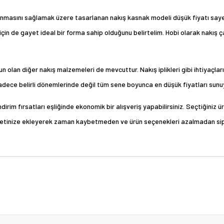
nmasını sağlamak üzere tasarlanan nakış kasnak modeli düşük fiyatı saye
r için de gayet ideal bir forma sahip olduğunu belirtelim. Hobi olarak nakış
gun olan diğer nakış malzemeleri de mevcuttur. Nakış iplikleri gibi ihtiya
ın sadece belirli dönemlerinde değil tüm sene boyunca en düşük fiyatları sun
ndirim fırsatları eşliğinde ekonomik bir alışveriş yapabilirsiniz. Seçtiğiniz ü
sepetinize ekleyerek zaman kaybetmeden ve ürün seçenekleri azalmadan si