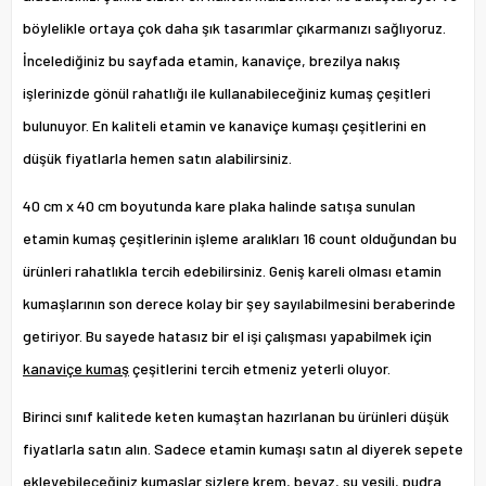
böylelikle ortaya çok daha şık tasarımlar çıkarmanızı sağlıyoruz.
İncelediğiniz bu sayfada etamin, kanaviçe, brezilya nakış
işlerinizde gönül rahatlığı ile kullanabileceğiniz kumaş çeşitleri
bulunuyor. En kaliteli etamin ve kanaviçe kumaşı çeşitlerini en
düşük fiyatlarla hemen satın alabilirsiniz.
40 cm x 40 cm boyutunda kare plaka halinde satışa sunulan
etamin kumaş
çeşitlerinin işleme aralıkları 16 count olduğundan bu
ürünleri rahatlıkla tercih edebilirsiniz. Geniş kareli olması etamin
kumaşlarının son derece kolay bir şey sayılabilmesini beraberinde
getiriyor. Bu sayede hatasız bir el işi çalışması yapabilmek için
kanaviçe kumaş
çeşitlerini tercih etmeniz yeterli oluyor.
Birinci sınıf kalitede keten kumaştan hazırlanan bu ürünleri düşük
fiyatlarla satın alın. Sadece etamin kumaşı satın al diyerek sepete
ekleyebileceğiniz kumaşlar sizlere krem, beyaz, su yeşili, pudra