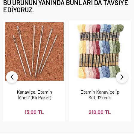
BU ÜRÜNÜN YANINDA BUNLARI DA TAVSIYE
EDIYORUZ.
Kanaviçe, Etamin
Etamin Kanaviçe İp
İğnesi (6'lı Paket)
Seti 12 renk
13,00 TL
210,00 TL