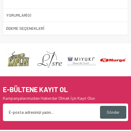
YORUMLAR
(0)
ÖDEME SEÇENEKLERI
E-BÜLTENE KAYIT OL
Kampanyalarımızdan Haberdar Olmak İçin Kayıt Olun
Gönder