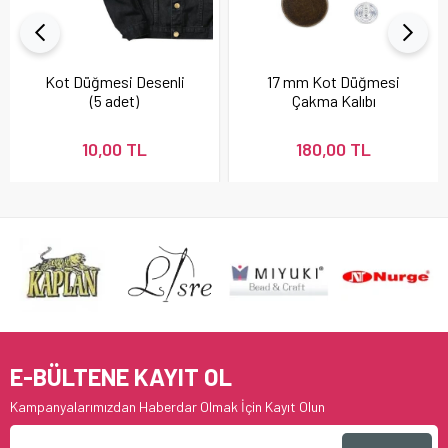
Kot Düğmesi Desenli
17 mm Kot Düğmesi
(5 adet)
Çakma Kalıbı
10,00 TL
180,00 TL
E-BÜLTENE KAYIT OL
Kampanyalarımızdan Haberdar Olmak İçin Kayıt Olun