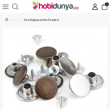
0
Kot Düğmesi Düz (5 adet)