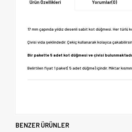
Ürün Özellikleri
Yorumlar
(0)
17 mm çapında yıldız desenli sabit kot düğmesi. Her türlü kot
Çivisi vida şeklindedir. Çekiç kullanarak kolayca çakabilirsin
Bir pakette 5 adet kot düğmesi ve çivisi bulunmaktadı
Belirtilen fiyat 1 paket( 5 adet düğme) içindir. Miktar kısm
BENZER ÜRÜNLER