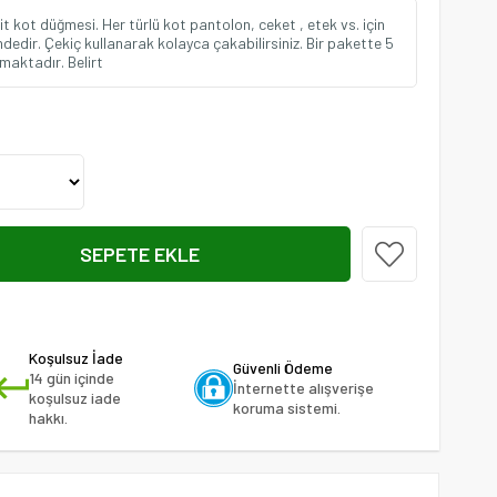
t kot düğmesi. Her türlü kot pantolon, ceket , etek vs. için
lindedir. Çekiç kullanarak kolayca çakabilirsiniz. Bir pakette 5
maktadır. Belirt
Koşulsuz İade
Güvenli Ödeme
14 gün içinde
İnternette alışverişe
koşulsuz iade
koruma sistemi.
hakkı.