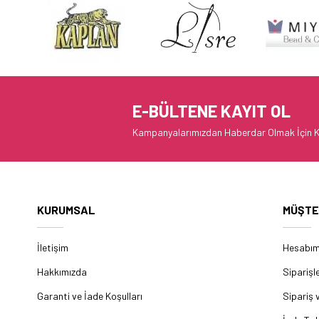
E-BÜLTENE KAYIT OL
Kampanyalarımızdan Haberdar Olmak İçin K
KURUMSAL
MÜŞTE
İletişim
Hesabı
Hakkımızda
Siparişl
Garanti ve İade Koşulları
Sipariş 