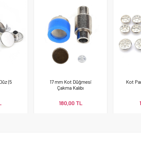
Düz (5
17 mm Kot Düğmesi
Kot Pa
Çakma Kalıbı
L
180,00 TL