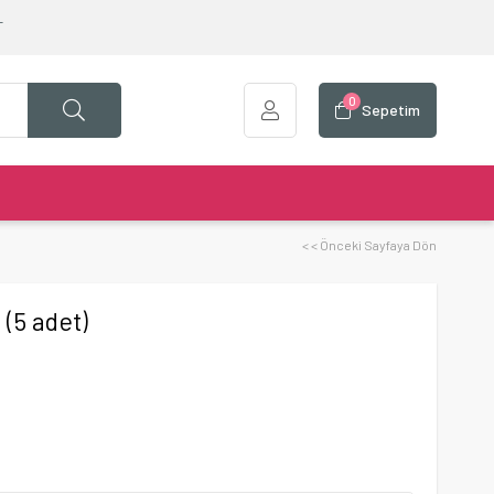
T
0
Sepetim
< < Önceki Sayfaya Dön
(5 adet)