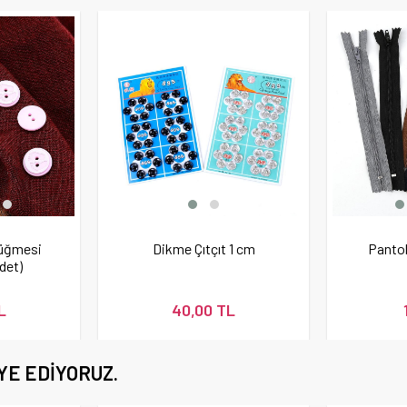
Düğmesi
Dikme Çıtçıt 1 cm
Pantol
det)
L
40,00 TL
YE EDIYORUZ.