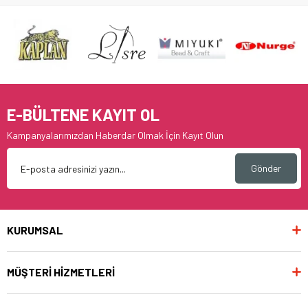
E-BÜLTENE KAYIT OL
Kampanyalarımızdan Haberdar Olmak İçin Kayıt Olun
Gönder
KURUMSAL
MÜŞTERİ HİZMETLERİ