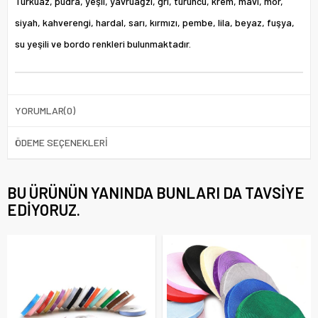
Turkuaz, pudra, yeşil, yavruağzı, gri, turuncu, krem, mavi, mor,
siyah, kahverengi, hardal, sarı, kırmızı, pembe, lila, beyaz, fuşya,
su yeşili ve bordo renkleri bulunmaktadır.
YORUMLAR
(0)
ÖDEME SEÇENEKLERI
BU ÜRÜNÜN YANINDA BUNLARI DA TAVSIYE
EDIYORUZ.