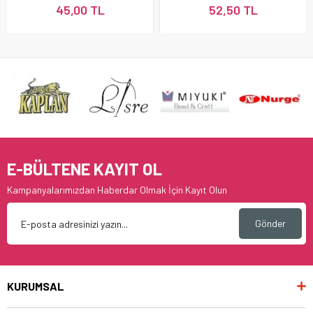
45,00 TL
52,50 TL
E-BÜLTENE KAYIT OL
Kampanyalarımızdan Haberdar Olmak İçin Kayıt Olun
Gönder
KURUMSAL