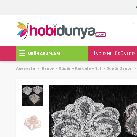
İNDİRİMLİ ÜRÜNLER
ÜRÜN GRUPLARI
Anasayfa
Dantel - Güpür - Kurdele - Tül
Güpür Dantel