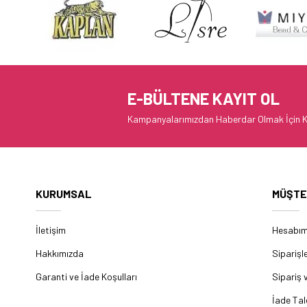
E-BÜLTENE KAYIT OL
Kampanyalarımızdan Haberdar Olmak İçin K
KURUMSAL
MÜŞTE
İletişim
Hesabı
Hakkımızda
Siparişl
Garanti ve İade Koşulları
Sipariş 
İade Tal