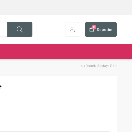
T
0
Sepetim
< < Önceki Sayfaya Dön
e