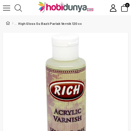
0
High Gloss Su Bazlı Parlak Vernik 120 cc