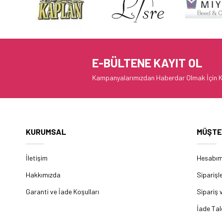
E-BÜLTENE KAYIT OL
Kampanyalarımızdan Haberdar Olmak İçin K
KURUMSAL
MÜŞTE
İletişim
Hesabı
Hakkımızda
Siparişl
Garanti ve İade Koşulları
Sipariş 
İade Tal