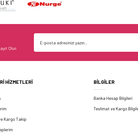
ayıt Olun
Rİ HİZMETLERİ
BİLGİLER
m
Banka Hesap Bilgileri
erim
Teslimat ve Kargo Bilgile
ve Kargo Takip
eplerim