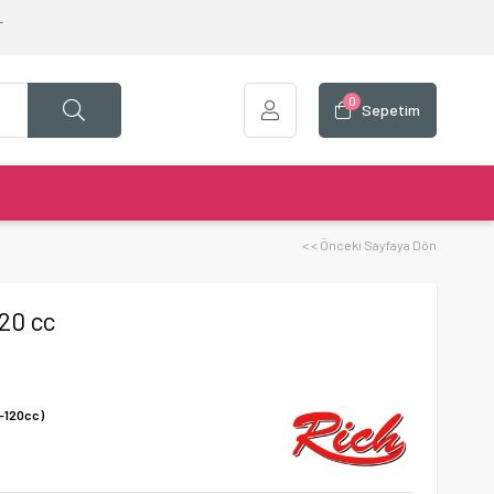
T
0
Sepetim
< < Önceki Sayfaya Dön
120 cc
k-120cc)