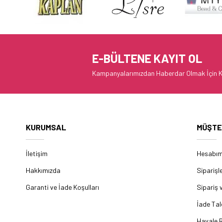
E-BÜLTENE KAYIT OL
Kampanyalarımızdan Haberdar Olmak İçin K
KURUMSAL
MÜŞTE
İletişim
Hesabı
Hakkımızda
Siparişl
Garanti ve İade Koşulları
Sipariş 
İade Tal
Havale B