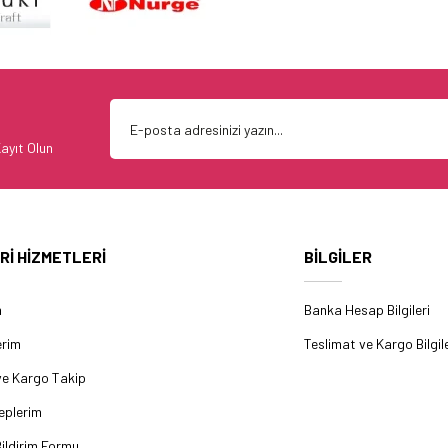
ayıt Olun
Rİ HİZMETLERİ
BİLGİLER
m
Banka Hesap Bilgileri
erim
Teslimat ve Kargo Bilgile
ve Kargo Takip
eplerim
ildirim Formu