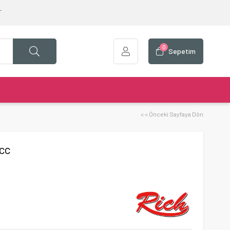
T
0
Sepetim
< < Önceki Sayfaya Dön
cc