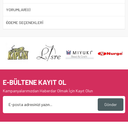
YORUMLAR
(0)
ÖDEME SEÇENEKLERI
E-BÜLTENE KAYIT OL
Kampanyalarımızdan Haberdar Olmak İçin Kayıt Olun
Gönder