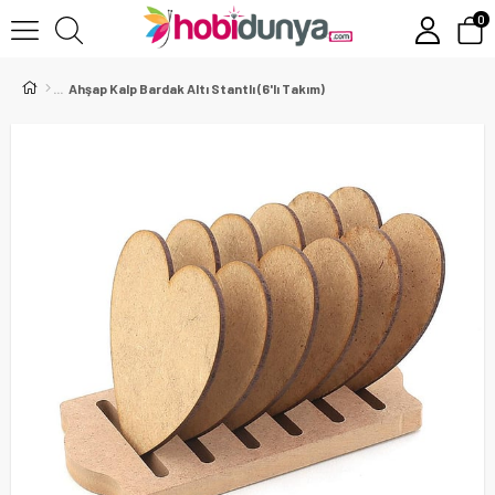
0
Ahşap Kalp Bardak Altı Stantlı (6'lı Takım)