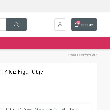
T
0
Sepetim
< < Önceki Sayfaya Dön
i Yıldız Figür Obje
p ikili yıldız figür obje. 18 mm kalınlığında olup, kolay