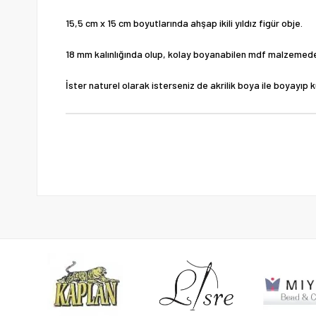
15,5 cm x 15 cm boyutlarında ahşap ikili yıldız figür obje.
18 mm kalınlığında olup, kolay boyanabilen mdf malzemeden
İster naturel olarak isterseniz de akrilik boya ile boyayıp ku