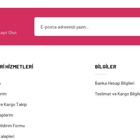
ayıt Olun
Rİ HİZMETLERİ
BİLGİLER
m
Banka Hesap Bilgileri
erim
Teslimat ve Kargo Bilgile
ve Kargo Takip
eplerim
ildirim Formu
alepleri