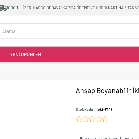
1000 TL ÜZERİ KARGO BEDAVA! KAPIDA ÖDEME VE KREDİ KARTINA 3 TAKSİ
YENİ ÜRÜNLER
Ahşap Boyanabilir İkil
Stok Kodu
(okt-F14)
15,5 cm x 15 cm boyutlarında ahşa