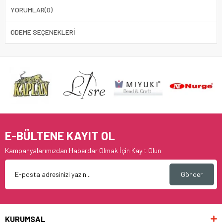
YORUMLAR
(0)
ÖDEME SEÇENEKLERI
E-BÜLTENE KAYIT OL
Kampanyalarımızdan Haberdar Olmak İçin Kayıt Olun
Gönder
KURUMSAL