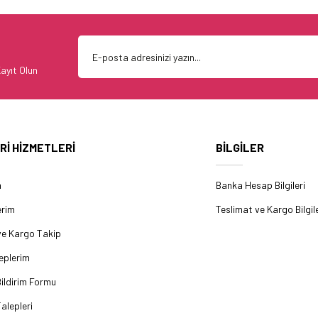
ayıt Olun
Rİ HİZMETLERİ
BİLGİLER
m
Banka Hesap Bilgileri
erim
Teslimat ve Kargo Bilgile
ve Kargo Takip
eplerim
ildirim Formu
alepleri