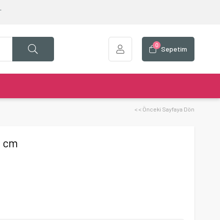
T
0
Sepetim
< < Önceki Sayfaya Dön
5 cm