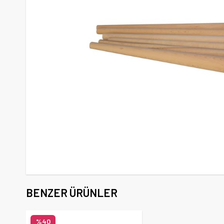
BENZER ÜRÜNLER
%40