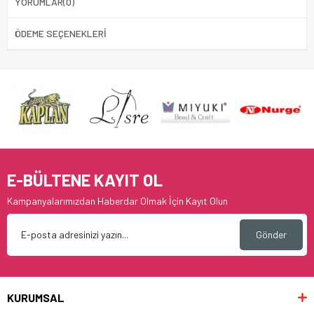
YORUMLAR
(0)
ÖDEME SEÇENEKLERI
E-BÜLTENE KAYIT OL
Kampanyalarımızdan Haberdar Olmak İçin Kayıt Olun
Gönder
KURUMSAL