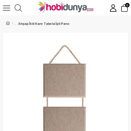
0
Ahşap İkili Kare Tabela İpli Pano