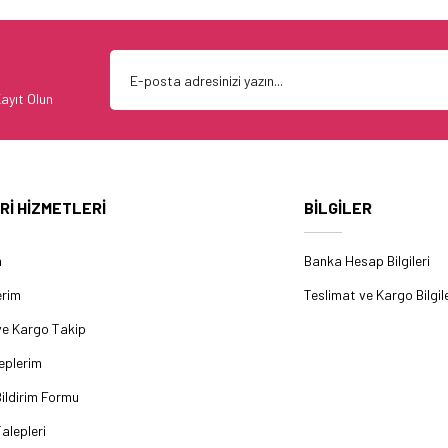
ayıt Olun
Rİ HİZMETLERİ
BİLGİLER
m
Banka Hesap Bilgileri
erim
Teslimat ve Kargo Bilgile
ve Kargo Takip
eplerim
ildirim Formu
alepleri