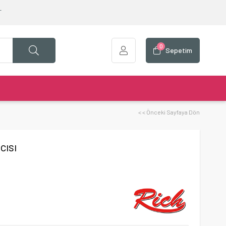
T
0
Sepetim
< < Önceki Sayfaya Dön
cısı