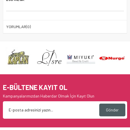
YORUMLAR
(0)
E-BÜLTENE KAYIT OL
Kampanyalarımızdan Haberdar Olmak İçin Kayıt Olun
Gönder