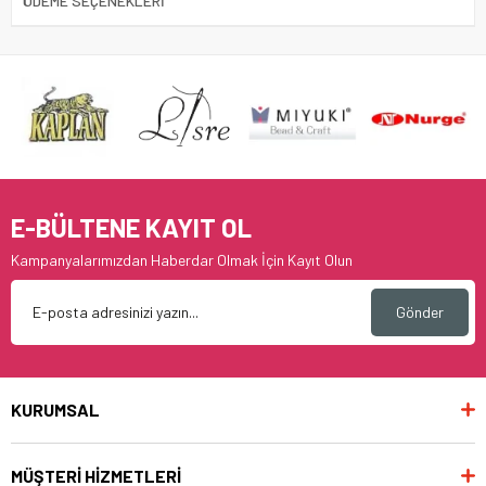
ÖDEME SEÇENEKLERI
E-BÜLTENE KAYIT OL
Kampanyalarımızdan Haberdar Olmak İçin Kayıt Olun
Gönder
KURUMSAL
MÜŞTERİ HİZMETLERİ