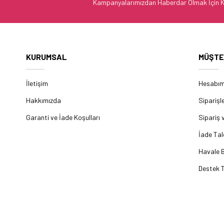
Kampanyalarımızdan Haberdar Olmak İçin K
KURUMSAL
MÜŞTE
İletişim
Hesabı
Hakkımızda
Siparişl
Garanti ve İade Koşulları
Sipariş 
İade Tal
Havale B
Destek T