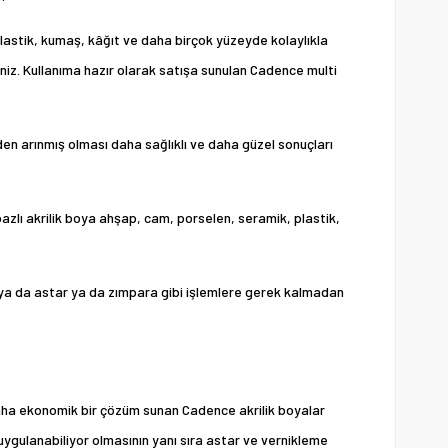
plastik, kumaş, kâğıt ve daha birçok yüzeyde kolaylıkla
niz. Kullanıma hazır olarak satışa sunulan Cadence multi
rden arınmış olması daha sağlıklı ve daha güzel sonuçları
bazlı akrilik boya ahşap, cam, porselen, seramik, plastik,
boya da astar ya da zımpara gibi işlemlere gerek kalmadan
 daha ekonomik bir çözüm sunan Cadence akrilik boyalar
uygulanabiliyor olmasının yanı sıra astar ve vernikleme