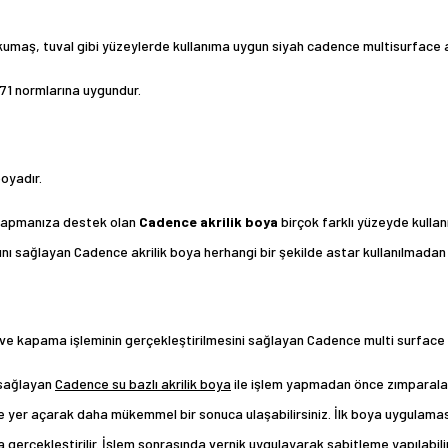
 kumaş, tuval gibi yüzeylerde kullanıma uygun siyah cadence multisurface a
N71 normlarına uygundur.
boyadır.
em yapmanıza destek olan
Cadence akrilik boya
birçok farklı yüzeyde kullan
nı sağlayan Cadence akrilik boya herhangi bir şekilde astar kullanılmadan 
 ve kapama işleminin gerçekleştirilmesini sağlayan Cadence multi surface h
 sağlayan
Cadence su bazlı akrilik boya
ile işlem yapmadan önce zımparala
e yer açarak daha mükemmel bir sonuca ulaşabilirsiniz. İlk boya uygulamas
 gerçekleştirilir. İşlem sonrasında vernik uygulayarak sabitleme yapılabilir