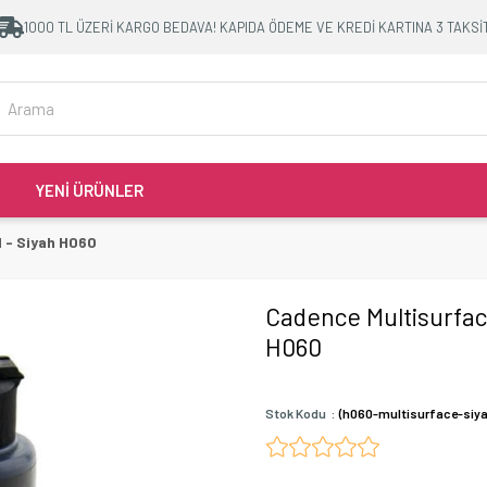
1000 TL ÜZERİ KARGO BEDAVA! KAPIDA ÖDEME VE KREDİ KARTINA 3 TAKSİ
YENİ ÜRÜNLER
l - Siyah H060
Cadence Multisurface
H060
Stok Kodu
(h060-multisurface-siy