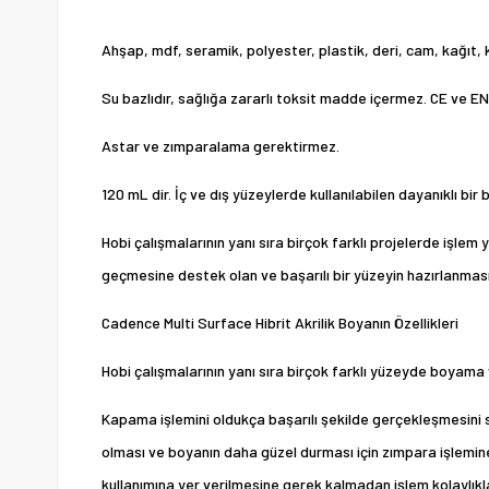
Ahşap, mdf, seramik, polyester, plastik, deri, cam, kağıt,
Su bazlıdır, sağlığa zararlı toksit madde içermez. CE ve E
Astar ve zımparalama gerektirmez.
120 mL dir. İç ve dış yüzeylerde kullanılabilen dayanıklı bir 
Hobi çalışmalarının yanı sıra birçok farklı projelerde işl
geçmesine destek olan ve başarılı bir yüzeyin hazırlanması
Cadence Multi Surface Hibrit Akrilik Boyanın Özellikleri
Hobi çalışmalarının yanı sıra birçok farklı yüzeyde boyama
Kapama işlemini oldukça başarılı şekilde gerçekleşmesini
olması ve boyanın daha güzel durması için zımpara işlemin
kullanımına yer verilmesine gerek kalmadan işlem kolaylıkla