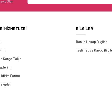
ayıt Olun
Rİ HİZMETLERİ
BİLGİLER
m
Banka Hesap Bilgileri
erim
Teslimat ve Kargo Bilgile
ve Kargo Takip
eplerim
ildirim Formu
alepleri