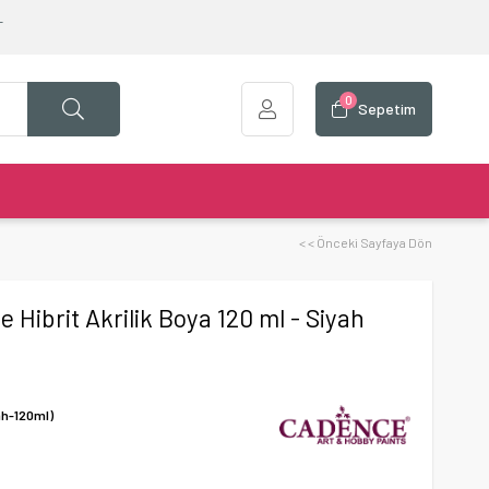
T
0
Sepetim
< < Önceki Sayfaya Dön
 Hibrit Akrilik Boya 120 ml - Siyah
ah-120ml)