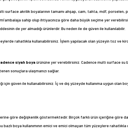
ulti surface akrilik boyalarının tamamı ahşap, cam, tahta, mdf, porselen, 
 ml
ambalaja sahip olup ihtiyacınıza göre daha büyük seçime yer verebilirsi
desinin de yer almadığı ürünlerdir. Bu neden ile de güven ile kullanılabilir.
zeylerde rahatlıkla kullanabilirsiniz. İşlem yapılacak olan yüzeyin toz ve ki
adence siyah boya
ürününe yer verebilirsiniz. Cadence multi surface su 
istenen sonuçlara ulaşmanızı sağlar.
 için güven ile kullanabilirsiniz. İç ve dış yüzeyde kullanıma uygun olan 
iklerine göre değişkenlik göstermektedir. Birçok farklı ürün içeriğine göre
su bazlı boya kullanımının emici ve emici olmayan tüm yüzeylere rahatlıkla 