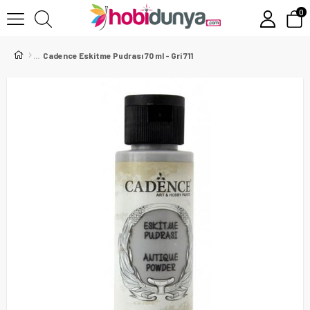
0
Cadence Eskitme Pudrası 70 ml - Gri 711