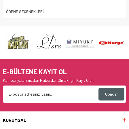
ÖDEME SEÇENEKLERI
E-BÜLTENE KAYIT OL
Kampanyalarımızdan Haberdar Olmak İçin Kayıt Olun
Gönder
KURUMSAL