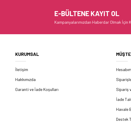
E-BÜLTENE KAYIT OL
Kampanyalarımızdan Haberdar Olmak İçin K
KURUMSAL
MÜŞTE
İletişim
Hesabı
Hakkımızda
Siparişl
Garanti ve İade Koşulları
Sipariş 
İade Tal
Havale B
Destek T