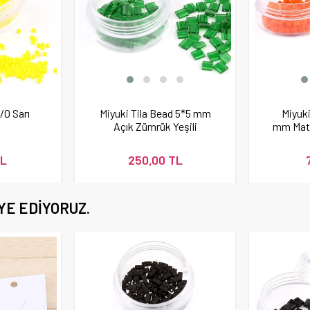
/0 Sarı
Miyuki Tila Bead 5*5 mm
Miyuk
Açık Zümrük Yeşili
mm Mat
Boncuk
TL
250,00 TL
YE EDIYORUZ.