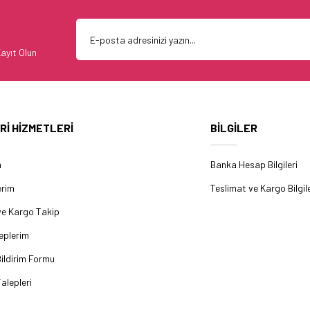
ayıt Olun
Rİ HİZMETLERİ
BİLGİLER
m
Banka Hesap Bilgileri
erim
Teslimat ve Kargo Bilgile
ve Kargo Takip
eplerim
ildirim Formu
alepleri