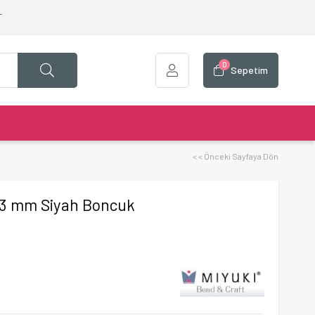
T
0
Sepetim
< < Önceki Sayfaya Dön
 3 mm Siyah Boncuk