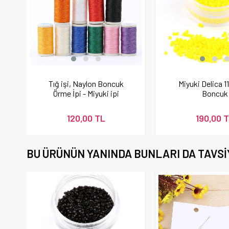
Tığ işi, Naylon Boncuk
Miyuki Delica 11
Örme İpi - Miyuki ipi
Boncuk
120,00 TL
190,00 
BU ÜRÜNÜN YANINDA BUNLARI DA TAVSI