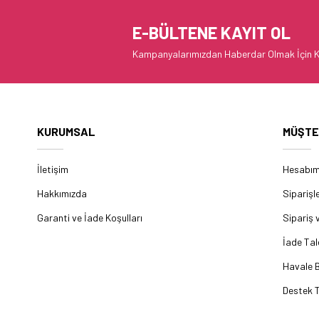
E-BÜLTENE KAYIT OL
Kampanyalarımızdan Haberdar Olmak İçin K
KURUMSAL
MÜŞTE
İletişim
Hesabı
Hakkımızda
Siparişl
Garanti ve İade Koşulları
Sipariş 
İade Tal
Havale B
Destek T