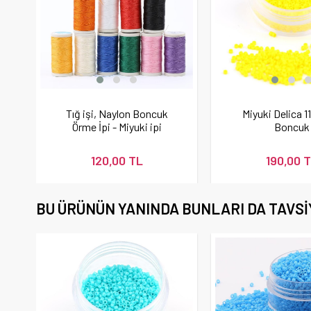
Tığ işi, Naylon Boncuk
Miyuki Delica 11
Örme İpi - Miyuki ipi
Boncuk
120,00 TL
190,00 
BU ÜRÜNÜN YANINDA BUNLARI DA TAVSI