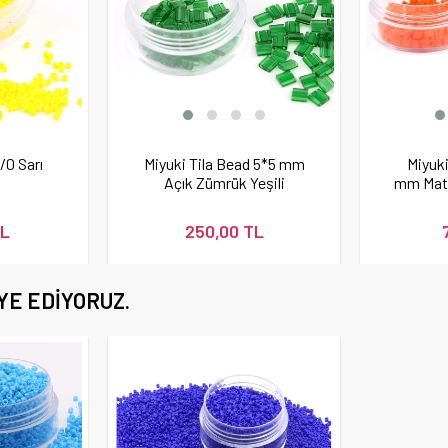
/0 Sarı
Miyuki Tila Bead 5*5 mm
Miyuk
Açık Zümrük Yeşili
mm Mat
Boncuk
TL
250,00 TL
YE EDIYORUZ.