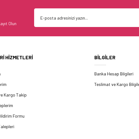
ayıt Olun
Rİ HİZMETLERİ
BİLGİLER
m
Banka Hesap Bilgileri
erim
Teslimat ve Kargo Bilgile
ve Kargo Takip
eplerim
ildirim Formu
alepleri