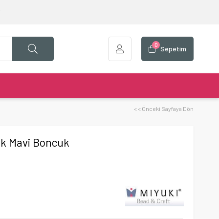
T
0
Sepetim
< < Önceki Sayfaya Dön
çık Mavi Boncuk