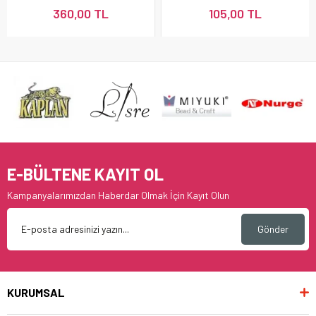
360,00 TL
105,00 TL
E-BÜLTENE KAYIT OL
Kampanyalarımızdan Haberdar Olmak İçin Kayıt Olun
Gönder
KURUMSAL