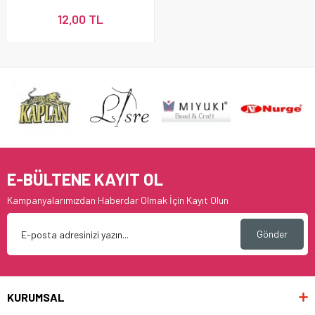
12,00 TL
E-BÜLTENE KAYIT OL
Kampanyalarımızdan Haberdar Olmak İçin Kayıt Olun
Gönder
KURUMSAL