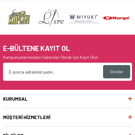
E-BÜLTENE KAYIT OL
Kampanyalarımızdan Haberdar Olmak İçin Kayıt Olun
Gönder
KURUMSAL
MÜŞTERİ HİZMETLERİ