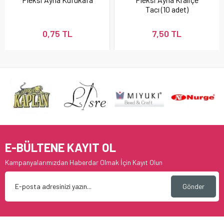
Tacı (10 adet)
0,75 TL
7,50 TL
E-BÜLTENE KAYIT OL
Kampanyalarımızdan Haberdar Olmak İçin Kayıt Olun
Gönder